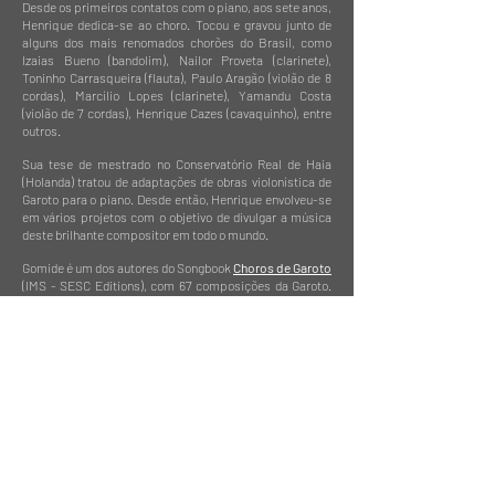
Desde os primeiros contatos com o piano, aos sete anos,
Henrique dedica-se ao choro. Tocou e gravou junto de
alguns dos mais renomados chorões do Brasil, como
Izaias Bueno (bandolim), Nailor Proveta (clarinete),
Toninho Carrasqueira (flauta), Paulo Aragão (violão de 8
cordas), Marcílio Lopes (clarinete), Yamandu Costa
(violão de 7 cordas), Henrique Cazes (cavaquinho), entre
outros.
Sua tese de mestrado no Conservatório Real de Haia
(Holanda) tratou de adaptações de obras violonística de
Garoto para o piano. Desde então, Henrique envolveu-se
em vários projetos com o objetivo de divulgar a música
deste brilhante compositor em todo o mundo.
Gomide é um dos autores do Songbook
Choros de Garoto
(IMS - SESC Editions), com 67 composições da Garoto.
Ele também assina a direção musical no primeiro
documentário sobre Garoto, atualmente em fase de
produção. Em 2016, Henrique trabalhou como diretor
musical nos espetáculos
Garoto 100 Anos
, realizados no
Sesc Pinheiros (São Paulo, Brasil). Estes concertos
reuniram alguns dos principais músicos brasileiros
como Guinga, Yamandu Costa e Paulo Bellinati. Com seu
trio, o Caixa Cubo, Henrique lançou um CD inteiramente
dedicado à Garoto:
Enigma, A Música de
Garoto
apresenta uma visão contemporânea do
repertório de Garoto, e consolida-se como o primeiro