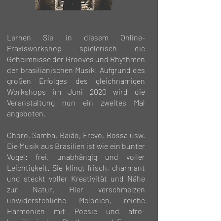
Lernen Sie in diesem Online-
Praxisworkshop spielerisch die
Geheimnisse der Grooves und Rhythmen
der brasilianischen Musik! Aufgrund des
großen Erfolges des gleichnamigen
Workshops im Juni 2020 wird die
Veranstaltung nun ein zweites Mal
angeboten.
Choro, Samba, Baião, Frevo, Bossa usw.
Die Musik aus Brasilien ist wie ein bunter
Vogel: frei, unabhängig und voller
Leichtigkeit. Sie klingt frisch, charmant
und steckt voller Kreativität und Nähe
zur Natur. Hier verschmelzen
unwiderstehliche Melodien, reiche
Harmonien mit Poesie und afro-