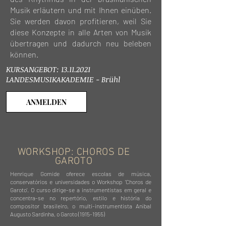
Musik erläutern und mit Ihnen einüben.
Sie werden davon profitieren, weil Sie
diese Konzepte in alle Arten von Musik
übertragen und dadurch neu beleben
können.
KURSANGEBOT:
13.11.2021
LANDESMUSIKAKADEMIE - Brühl
ANMELDEN
WORKSHOP: CHOROS DE
GAROTO
Henrique Gomide oferece escolas de música,
conservatórios e universidades o Workshop 'Choros de
Garoto'. O curso dirige-se a instrumentistas em geral e
concentra-se no repertório, estilo e história do
compositor brasileiro, o multi-instrumentista Aníbal
Augusto Sardinha, o Garoto
(1915-1955)