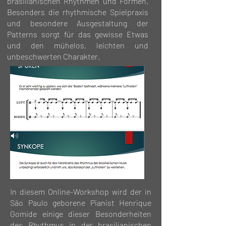
brasilianischen Rhythmen und Formen.
Besonders die rhythmische Spielpraxis
und besondere Ausgestaltung der
Patterns sorgt für das gewisse Etwas
und den mühelos, leichten und
unbeschwerten Charakter.
In diesem Online-Workshop wird der in
São Paulo geborene Pianist Henrique
Gomide einige dieser Besonderheiten
des Rhythmus in der brasilianischen